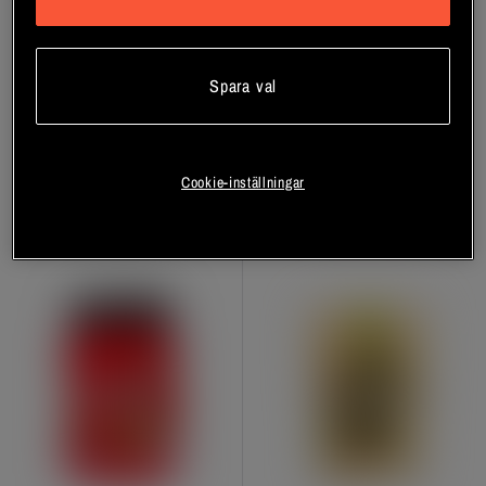
+ 2 varianter
+ 7 varianter
Vegan Muscle Protein 1600 g
Iso Whey Zero
Vassleproteinisolat 1816 g
Spara val
Chained Nutrition
Biotech USA
Bli medlem
Bli medlem
Cookie-inställningar