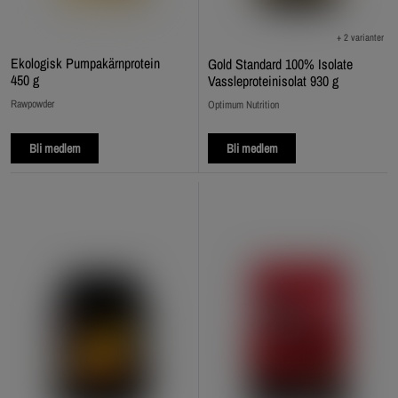
+ 2 varianter
Ekologisk Pumpakärnprotein
Gold Standard 100% Isolate
450 g
Vassleproteinisolat 930 g
Rawpowder
Optimum Nutrition
Bli medlem
Bli medlem