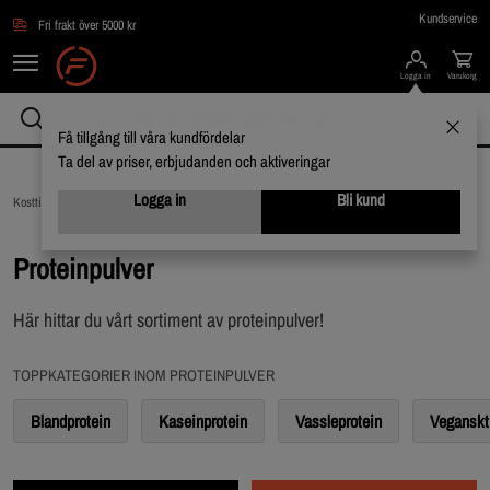
Hoppa till innehållet
Kundservice
Fri frakt över 5000 kr
Logga in
Varukorg
Få tillgång till våra kundfördelar
Ta del av priser, erbjudanden och aktiveringar
Logga in
Bli kund
Kosttillskott /
Proteinpulver
Proteinpulver
Här hittar du vårt sortiment av proteinpulver!
TOPPKATEGORIER INOM PROTEINPULVER
Blandprotein
Kaseinprotein
Vassleprotein
Veganskt