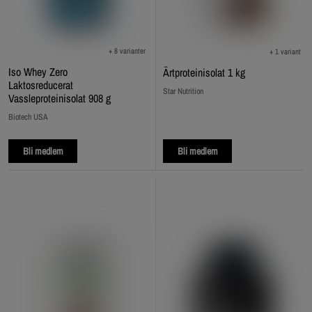
+ 8 varianter
+ 1 variant
Iso Whey Zero
Ärtproteinisolat 1 kg
Laktosreducerat
Star Nutrition
Vassleproteinisolat 908 g
Biotech USA
Bli medlem
Bli medlem