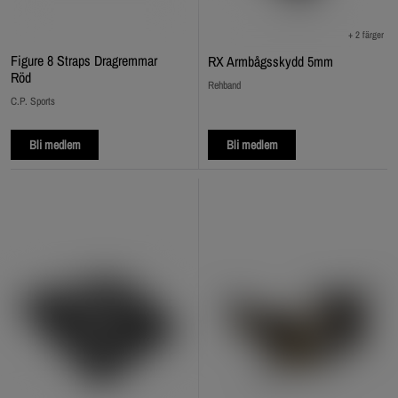
+ 2 färger
Figure 8 Straps Dragremmar
RX Armbågsskydd 5mm
Röd
Rehband
C.P. Sports
Bli medlem
Bli medlem