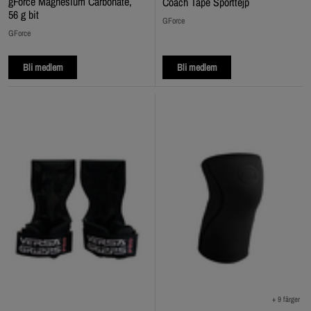
gForce Magnesium Carbonate,
Coach Tape Sporttejp
56 g bit
GForce
GForce
Bli medlem
Bli medlem
+ 9 färger