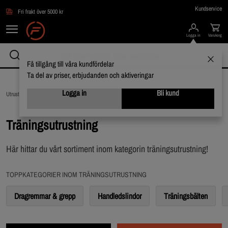
Hoppa till innehållet
Kundservice
Fri frakt över 5000 kr
Logga in
Varukorg
Få tillgång till våra kundfördelar
Ta del av priser, erbjudanden och aktiveringar
Logga in
Bli kund
Utrustning & Tillbehör /
Träningsutrustning
Träningsutrustning
Här hittar du vårt sortiment inom kategorin träningsutrustning!
TOPPKATEGORIER INOM TRÄNINGSUTRUSTNING
Dragremmar & grepp
Handledslindor
Träningsbälten