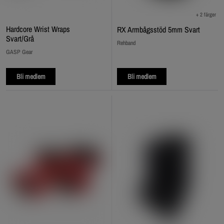
+ 2 färger
Hardcore Wrist Wraps
RX Armbågsstöd 5mm Svart
Svart/Grå
Rehband
GASP Gear
Bli medlem
Bli medlem