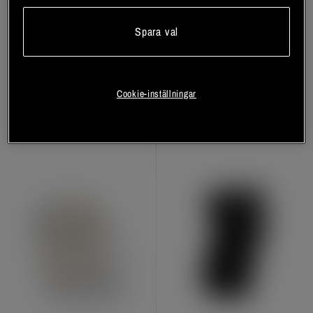
Spara val
Mitchell Träningshandskar 2.0
Wrist Wraps Basic Svart
Svart Grå
Gorilla Wear Gear
Gorilla Wear Gear
Cookie-inställningar
Bli medlem
Bli medlem