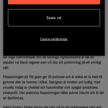
som kombinerar ärtproteinisolat och risprotein för en komplett
aminosyraprofil. Med en hög proteinhalt och lågt sockerinnehåll är det ett
utmärkt val för dig som söker ett laktosfritt proteinpulver utan mjölk,
Spara val
perfekt för både träning och återhämtning. Produkten är fri från gluten
och soja, vilket gör den lämplig även för dig med känslig mage eller
särskilda kostbehov.
Cookie-inställningar
Det här proteinpulvret blandas enkelt i vatten och ger en krämig
konsistens. Den finns i flera smaker och passar lika bra efter ett
träningspass som till frukost, mellanmål eller i en smoothie. Tack vare
det höga fiberinnehållet och de naturliga ingredienserna är det ett
populärt val bland veganer som vill öka sitt proteinintag på ett smidigt
sätt.
Förpackningen på 750 gram ger 25 portioner och är enkel att ta med till
gymmet eller ha hemma i köket. Designen är modern och tydlig, med
visuella inslag av choklad och hasselnötter som speglar produktens
smakprofil. Den praktiska förpackningen håller pulvret fräscht och är lätt
att återförsluta.
Vegan Protein Shake passar dig som vill ha ett proteinpulver med god