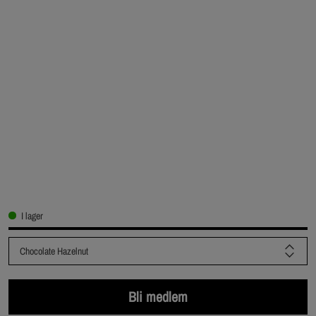
I lager
Chocolate Hazelnut
Bli medlem