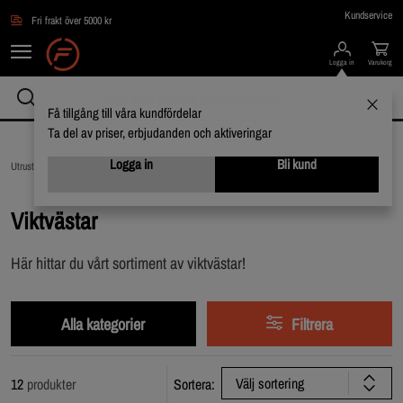
Hoppa till innehållet
Kundservice
Fri frakt över 5000 kr
Logga in
Varukorg
Få tillgång till våra kundfördelar
Ta del av priser, erbjudanden och aktiveringar
Logga in
Bli kund
Utrustning & Tillbehör /
Viktvästar
Viktvästar
Här hittar du vårt sortiment av viktvästar!
Alla kategorier
Filtrera
Välj sortering
12
produkter
Sortera: