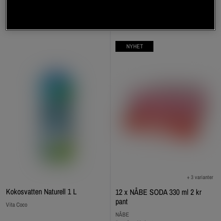
Bli medlem
Bli medlem
NYHET
+ 3 varianter
Kokosvatten Naturell 1 L
12 x NÅBE SODA 330 ml 2 kr
pant
Vita Coco
NÅBE