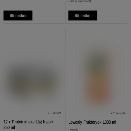
Pant är exkluderat
Bli medlem
Bli medlem
+ 1 variant
+ 2 varianter
12 x Proteinshake Låg Kalori
Lowcaly Fruktdryck 1000 ml
250 ml
Lowcaly