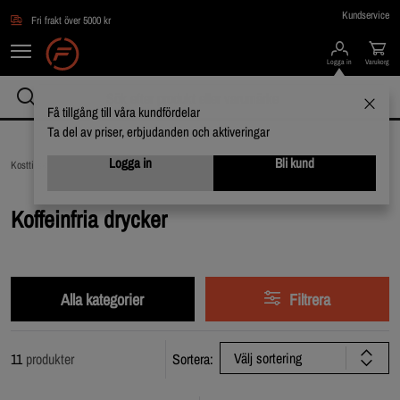
Hoppa till innehållet
Kundservice
Fri frakt över 5000 kr
Logga in
Varukorg
Få tillgång till våra kundfördelar
Ta del av priser, erbjudanden och aktiveringar
Logga in
Bli kund
Kosttillskott /
Drycker /
Koffeinfria drycker
Koffeinfria drycker
Alla kategorier
Filtrera
Välj sortering
11
produkter
Sortera: