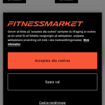
Genom att klicka på "acceptera alla cookies" samtycker du till lagring av cookies
på din enhet för att förbättra navigeringen på webbplatsen, analysera
webbplatsens användning och bistå i våra marknadsföringsinsatser.
More
information
Acceptera alla cookies
+ 2 varianter
Spara val
Kokosvatten Naturell 330 ml
Flak 24 x NOCCO BCAA+
Koffeinfri 330 ml
Vita Coco
NOCCO
Pant är exkluderat
Cookie-inställningar