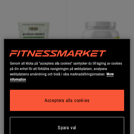
Genom att klicka på "acceptera alla cookies" samtycker du till lagring av cookies
på din enhet för att förbättra navigeringen på webbplatsen, analysera
webbplatsens användning och bistå i våra marknadsföringsinsatser.
More
information
+ 1 variant
KETO Konjac Spaghetti 320 g
Cream Of Rice Rismjöl 1000 g
Acceptera alla cookies
BeKeto
Swedish Supplements
Bli medlem
Bli medlem
Spara val