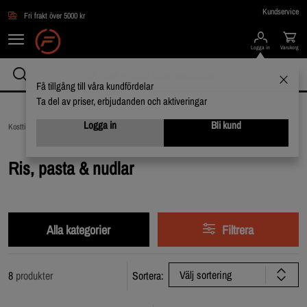
Hoppa till innehållet
Kundservice
Fri frakt över 5000 kr
Logga in
Varukorg
Få tillgång till våra kundfördelar
Ta del av priser, erbjudanden och aktiveringar
Logga in
Bli kund
Kosttillskott /
Livsmedel /
Ris, pasta & nudlar
Ris, pasta & nudlar
Alla kategorier
Filtrera
Välj sortering
8
produkter
Sortera: