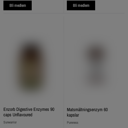
Bli medlem
Bli medlem
Enzorb Digestive Enzymes 90
Matsmältningsenzym 60
caps Unflavoured
kapslar
Sunwarrior
Pureness