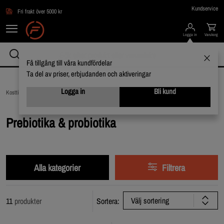
Hoppa till innehållet
Kundservice
Fri frakt över 5000 kr
Logga in
Varukorg
Få tillgång till våra kundfördelar
Ta del av priser, erbjudanden och aktiveringar
Logga in
Bli kund
Kosttillskott /
Vitaminer & Mineraler /
Prebiotika & probiotika
Prebiotika & probiotika
Alla kategorier
Filtrera
Välj sortering
11
produkter
Sortera: