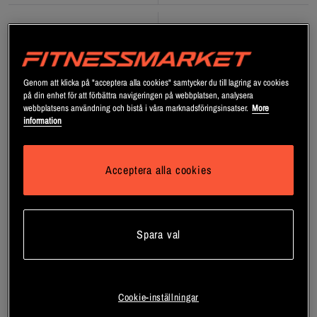
Genom att klicka på "acceptera alla cookies" samtycker du till lagring av cookies
på din enhet för att förbättra navigeringen på webbplatsen, analysera
webbplatsens användning och bistå i våra marknadsföringsinsatser.
More
information
Acceptera alla cookies
Spara val
Enzymer 90 tabletter
Mjölksyrabakterier 30 md 60
kapslar
Elexir Pharma
Pureness
Cookie-inställningar
Bli medlem
Bli medlem