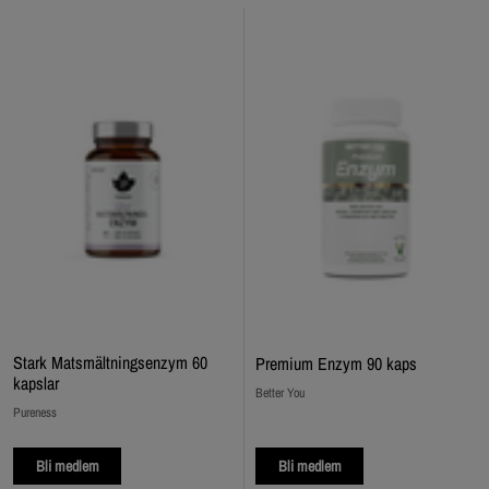
Stark Matsmältningsenzym 60
Premium Enzym 90 kaps
kapslar
Better You
Pureness
Bli medlem
Bli medlem