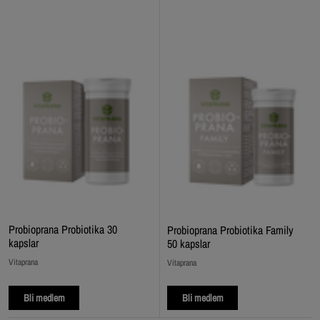
Probioprana Probiotika 30
Probioprana Probiotika Family
kapslar
50 kapslar
Vitaprana
Vitaprana
Bli medlem
Bli medlem