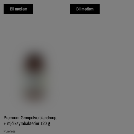
Bli medlem
Bli medlem
Premium Grönpulverblandning
+ mjölksyrabakterier 120 g
Pureness