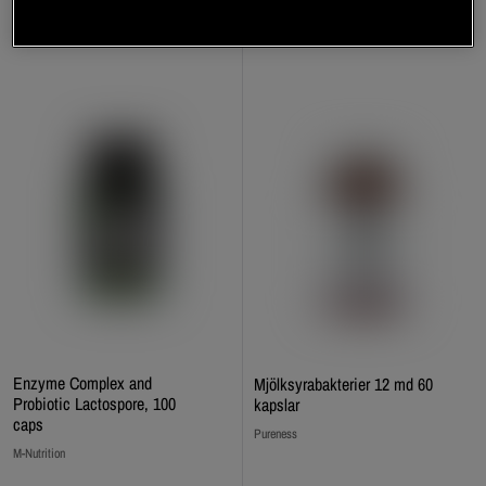
Enzyme Complex and
Mjölksyrabakterier 12 md 60
Probiotic Lactospore, 100
kapslar
caps
Pureness
M-Nutrition