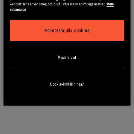
webbplatsens användning och bistå i våra marknadsföringsinsatser.
More
Hyaluron Human 500 ml
Linnex Värmekräm Liniment,
information
Burk, 100ml
Trikem
Linnex
Acceptera alla cookies
Bli medlem
Bli medlem
Spara val
Cookie-inställningar