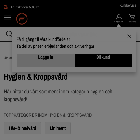
Hoppa till innehållet
Kundservice
Fri frakt över 5000 kr
Logga in
Varukorg
Få tillgång till våra kundfördelar
Ta del av priser, erbjudanden och aktiveringar
Logga in
Bli kund
Utrustning & Tillbehör /
Hygien & Kroppsvård
Hygien & Kroppsvård
Här hittar du vårt sortiment inom kategorin hygien och
kroppsvård!
TOPPKATEGORIER INOM HYGIEN & KROPPSVÅRD
Hår- & hudvård
Liniment