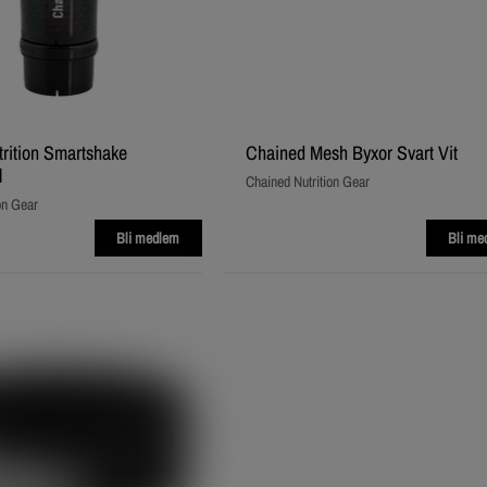
rition Smartshake
Chained Mesh Byxor Svart Vit
l
Chained Nutrition Gear
on Gear
Bli medlem
Bli me