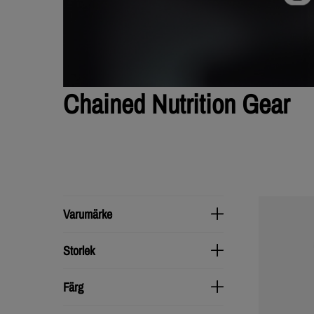
Chained Nutrition Gear
Varumärke
Varumärke
Storlek
Storlek
Färg
Färg