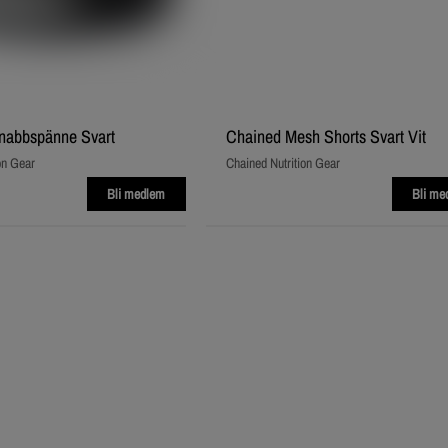
 snabbspänne Svart
Chained Mesh Shorts Svart Vit
on Gear
Chained Nutrition Gear
Bli medlem
Bli me