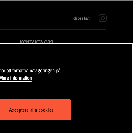
Följ oss här:
KONTAKTA OSS
E-post:
info@fitnessmarket.se
för att förbättra navigeringen på
More information
Acceptera alla cookies
© 2025 Health and Sports Nutrition Group HSNG AB Fitness Market