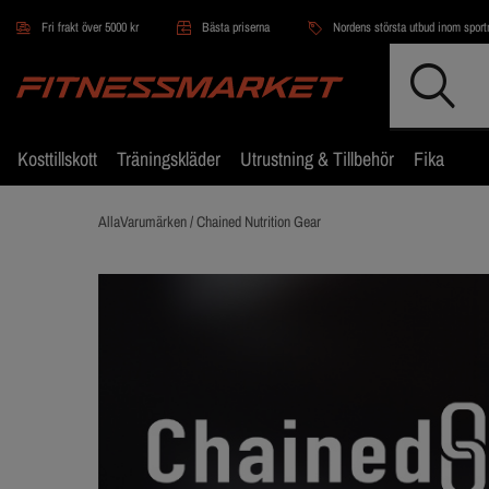
Hoppa till innehållet
Fri frakt över 5000 kr
Bästa priserna
Nordens största utbud inom sportn
Kosttillskott
Träningskläder
Utrustning & Tillbehör
Fika
AllaVarumärken /
Chained Nutrition Gear