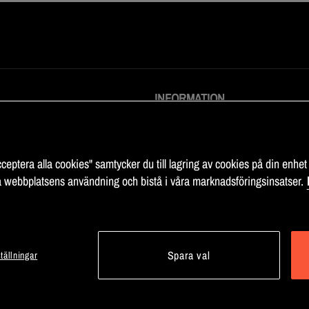
INFORMATION
llkor
Karriär
information
Om Fitness Market
cy
Sitemap
ceptera alla cookies" samtycker du till lagring av cookies på din enhet 
llningar
 webbplatsens användning och bistå i våra marknadsföringsinsatser.
Spara val
tällningar