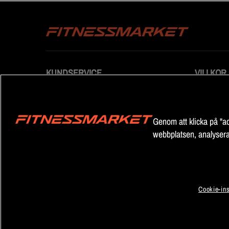
KUNDSERVICE
VILLKOR
Kontakta oss
Allmänna vi
Reklamation
Dataskydds
Cookiepoli
Genom att klicka på "ac
Cookieinstä
webbplatsen, analysera
Cookie-ins