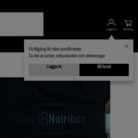
Logga in
Varukorg
Kampanjer
Kundservice
Nyheter
Varumärken
Få tillgång till våra kundfördelar
Ta del av priser, erbjudanden och aktiveringar
Logga in
Bli kund