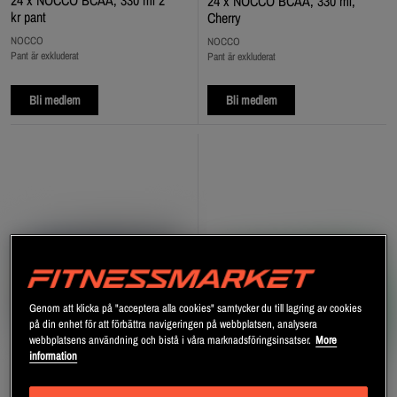
24 x NOCCO BCAA, 330 ml 2
24 x NOCCO BCAA, 330 ml,
kr pant
Cherry
NOCCO
NOCCO
Pant är exkluderat
Pant är exkluderat
Bli medlem
Bli medlem
Genom att klicka på "acceptera alla cookies" samtycker du till lagring av cookies
på din enhet för att förbättra navigeringen på webbplatsen, analysera
webbplatsens användning och bistå i våra marknadsföringsinsatser.
More
information
+ 1 variant
+ 2 varianter