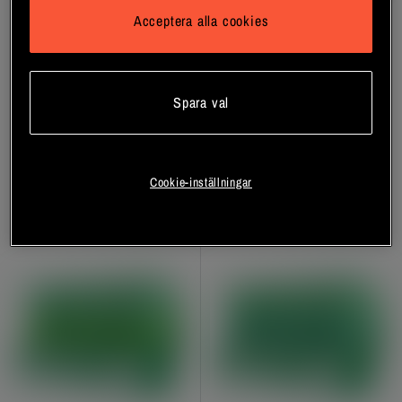
Acceptera alla cookies
24 x NOCCO Electrolyte 355
Flak 24 x NOCCO BCAA+
ml
Koffeinfri 330 ml
NOCCO
NOCCO
Pant är exkluderat
Pant är exkluderat
Spara val
Bli medlem
Bli medlem
Cookie-inställningar