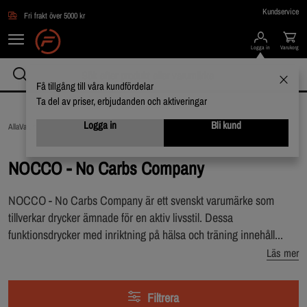
Hoppa till innehållet
Kundservice
Fri frakt över 5000 kr
Logga in
Varukorg
Få tillgång till våra kundfördelar
Ta del av priser, erbjudanden och aktiveringar
Logga in
Bli kund
AllaVarumärken /
NOCCO - No Carbs Company
NOCCO - No Carbs Company
NOCCO - No Carbs Company är ett svenskt varumärke som
tillverkar drycker ämnade för en aktiv livsstil. Dessa
funktionsdrycker med inriktning på hälsa och träning innehåll...
Läs mer
Filtrera