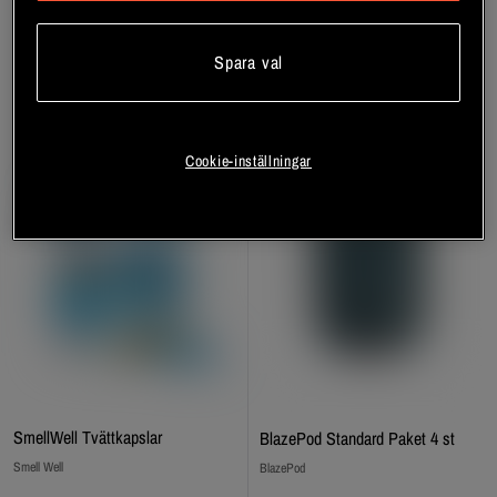
Bli medlem
Bli medlem
Spara val
Cookie-inställningar
SmellWell Tvättkapslar
BlazePod Standard Paket 4 st
Smell Well
BlazePod