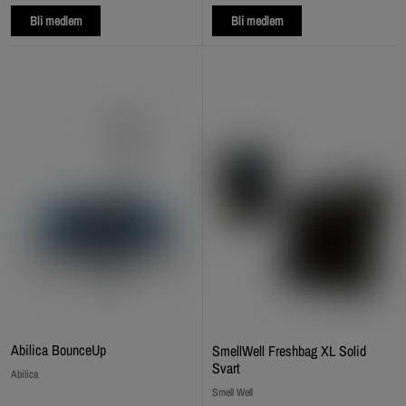
Bli medlem
Bli medlem
Abilica BounceUp
SmellWell Freshbag XL Solid
Svart
Abilica
Smell Well