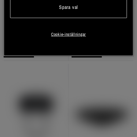
Spara val
Hopprep
Exetube
Cookie-inställningar
Star Nutrition Gear
Star Nutrition Gear
Bli medlem
Bli medlem