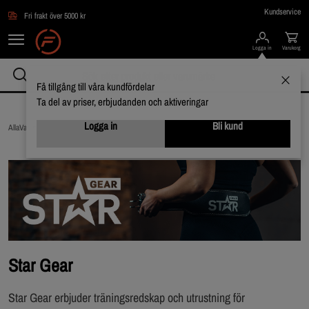
Hoppa till innehållet
Kundservice
Fri frakt över 5000 kr
Logga in
Varukorg
Få tillgång till våra kundfördelar
Ta del av priser, erbjudanden och aktiveringar
Logga in
Bli kund
AllaVarumärken /
Star Gear
Star Gear
Star Gear erbjuder träningsredskap och utrustning för