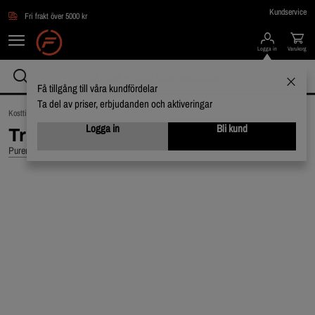
Hoppa till innehållet
Kundservice
Fri frakt över 5000 kr
Logga in
Varukorg
Få tillgång till våra kundfördelar
Ta del av priser, erbjudanden och aktiveringar
Kosttillskott /
Vitaminer & Mineraler /
Magnesium
Logga in
Bli kund
Trippel Magnesium 60 kapslar
Pureness