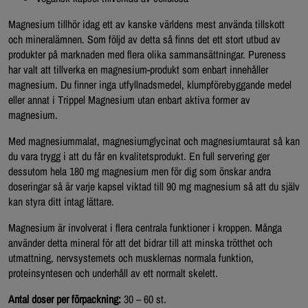
Magnesium tillhör idag ett av kanske världens mest använda tillskott
och mineralämnen. Som följd av detta så finns det ett stort utbud av
produkter på marknaden med flera olika sammansättningar. Pureness
har valt att tillverka en magnesium-produkt som enbart innehåller
magnesium. Du finner inga utfyllnadsmedel, klumpförebyggande medel
eller annat i Trippel Magnesium utan enbart aktiva former av
magnesium.
Med magnesiummalat, magnesiumglycinat och magnesiumtaurat så kan
du vara trygg i att du får en kvalitetsprodukt. En full servering ger
dessutom hela 180 mg magnesium men för dig som önskar andra
doseringar så är varje kapsel viktad till 90 mg magnesium så att du själv
kan styra ditt intag lättare.
Magnesium är involverat i flera centrala funktioner i kroppen. Många
använder detta mineral för att det bidrar till att minska trötthet och
utmattning, nervsystemets och musklernas normala funktion,
proteinsyntesen och underhåll av ett normalt skelett.
Antal doser per förpackning:
30 – 60 st.