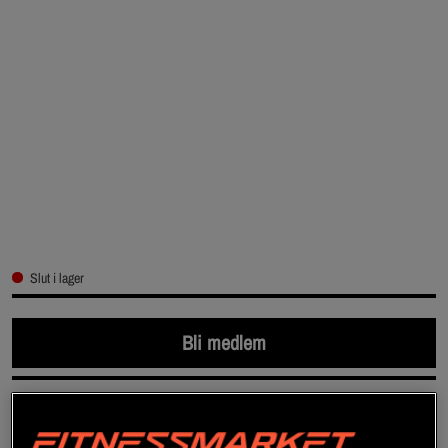
Slut i lager
Bli medlem
SKU #560002-1
| EAN
7350116310566