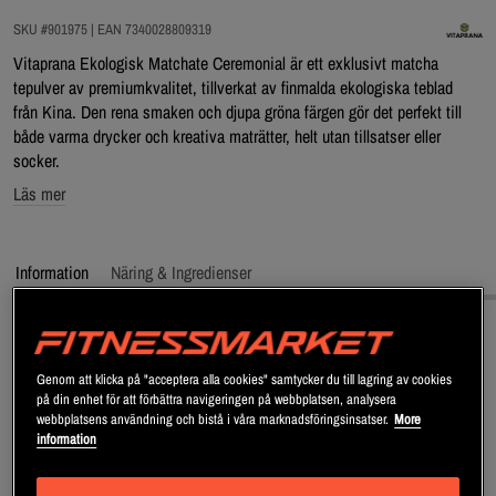
SKU #901975
| EAN
7340028809319
Vitaprana Ekologisk Matchate Ceremonial är ett exklusivt matcha
tepulver av premiumkvalitet, tillverkat av finmalda ekologiska teblad
från Kina. Den rena smaken och djupa gröna färgen gör det perfekt till
både varma drycker och kreativa maträtter, helt utan tillsatser eller
socker.
Läs mer
Information
Näring & Ingredienser
Beskrivning
Genom att klicka på "acceptera alla cookies" samtycker du till lagring av cookies
Vitaprana Ekologisk Matchate Ceremonial är ett ceremoniellt matcha
på din enhet för att förbättra navigeringen på webbplatsen, analysera
webbplatsens användning och bistå i våra marknadsföringsinsatser.
More
tepulver av hög kvalitet, framtaget för dig som söker en ren och
information
autentisk matcha-upplevelse. Pulvret består av finmalda gröna teblad
från ekologiska odlingar i Kina, där bladen får växa i skugga före skörd