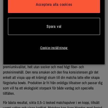
för att ge en djup grön färg och fyllig smak. Förpackningen på 125 g är
Acceptera alla cookies
både praktisk och återförslutningsbar, vilket hjälper till att bevara
matchans fräschör och arom.
Detta ekologiska matcha pulver innehåller endast matchatepulver utan
tillsatser, vilket gör det till ett självklart val för dig som vill ha ett
Spara val
veganskt och naturligt alternativ. Matcha används traditionellt till varm
dryck som te eller matcha latte, men passar även perfekt i smoothies,
bowls, glass och bakning. Den intensiva gröna färgen och den rika
smaken gör matchan till en uppskattad ingrediens i både drycker och
Cookie-inställningar
matlagning.
Med Vitaprana Ekologisk Matchate Ceremonial får du ett matcha te av
premiumkvalitet, helt utan socker och med högt fiber- och
proteininnehåll. Den rena smaken och den fina konsistensen gör det
enkelt att vispa upp ett krämigt skum till din matcha latte eller skapa
färgstarka bowls. Produkten är fri från onödiga tillsatser och passar dig
som vill ha ett ekologiskt storpack för både vardag och speciella
tillfällen.
För bästa resultat, sikta 0,5–1 tesked matchapulver i en kopp, tillsätt
varmt vatten och vispa kraftigt. Matchan kan även blandas med ångad