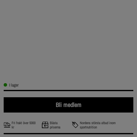
I lager
Bli medlem
Fri frakt över 5000
Bästa
Nordens största utbud inom
kr
priserna
sportnutrition