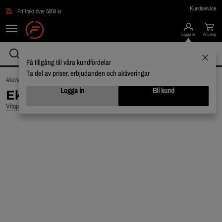
Hoppa till innehållet
Kundservice
Fri frakt över 5000 kr
Logga in
Varukorg
Få tillgång till våra kundfördelar
Ta del av priser, erbjudanden och aktiveringar
AllaVarumärken /
Vitaprana
Logga in
Bli kund
Ekologiskt Matchapulver, 125g
Vitaprana