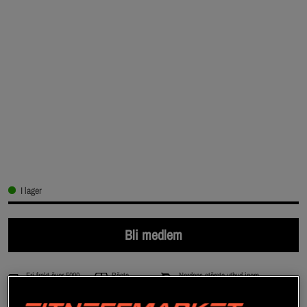
I lager
Bli medlem
Fri frakt över 5000
Bästa
Nordens största utbud inom
kr
priserna
sportnutrition