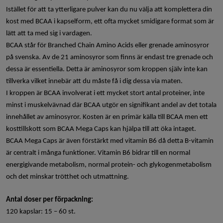
Istället för att ta ytterligare pulver kan du nu välja att komplettera din
kost med BCAA i kapselform, ett ofta mycket smidigare format som är
lätt att ta med sig i vardagen.
BCAA står för Branched Chain Amino Acids eller grenade aminosyror
på svenska. Av de 21 aminosyror som finns är endast tre grenade och
dessa är essentiella. Detta är aminosyror som kroppen själv inte kan
tillverka vilket innebär att du måste få i dig dessa via maten.
I kroppen är BCAA involverat i ett mycket stort antal proteiner, inte
minst i muskelvävnad där BCAA utgör en signifikant andel av det totala
innehållet av aminosyror. Kosten är en primär källa till BCAA men ett
kosttillskott som BCAA Mega Caps kan hjälpa till att öka intaget.
BCAA Mega Caps är även förstärkt med vitamin B6 då detta B-vitamin
är centralt i många funktioner. Vitamin B6 bidrar till en normal
energigivande metabolism, normal protein- och glykogenmetabolism
och det minskar trötthet och utmattning.
Antal doser per förpackning:
120 kapslar: 15 – 60 st.