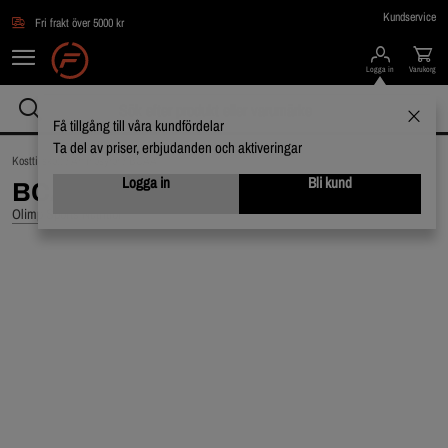
Hoppa till innehållet
Kundservice
Fri frakt över 5000 kr
Logga in
Varukorg
Få tillgång till våra kundfördelar
Ta del av priser, erbjudanden och aktiveringar
Kosttillskott /
Aminosyror /
BCAA
Logga in
Bli kund
BCAA Mega Caps 120 kapslar
Olimp Sports Nutrition