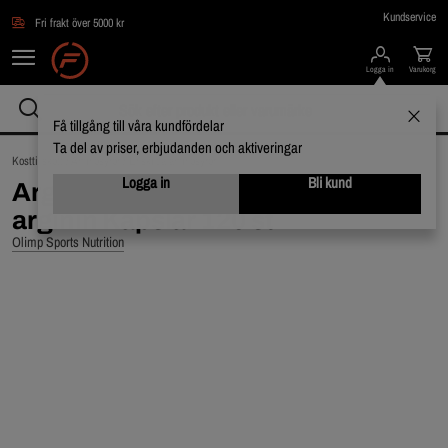
Hoppa till innehållet
Kundservice
Fri frakt över 5000 kr
Logga in
Varukorg
Få tillgång till våra kundfördelar
Ta del av priser, erbjudanden och aktiveringar
Kosttillskott /
Aminosyror /
Enskilda aminosyror
Logga in
Bli kund
ArgiPower 1500 Mega Caps L-
arginin Kapslar 120 st
Olimp Sports Nutrition