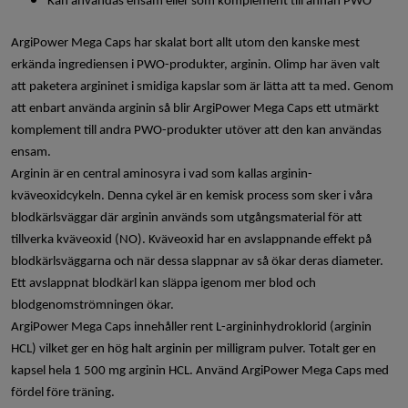
Kan användas ensam eller som komplement till annan PWO
ArgiPower Mega Caps har skalat bort allt utom den kanske mest
erkända ingrediensen i PWO-produkter, arginin. Olimp har även valt
att paketera argininet i smidiga kapslar som är lätta att ta med. Genom
att enbart använda arginin så blir ArgiPower Mega Caps ett utmärkt
komplement till andra PWO-produkter utöver att den kan användas
ensam.
Arginin är en central aminosyra i vad som kallas arginin-
kväveoxidcykeln. Denna cykel är en kemisk process som sker i våra
blodkärlsväggar där arginin används som utgångsmaterial för att
tillverka kväveoxid (NO). Kväveoxid har en avslappnande effekt på
blodkärlsväggarna och när dessa slappnar av så ökar deras diameter.
Ett avslappnat blodkärl kan släppa igenom mer blod och
blodgenomströmningen ökar.
ArgiPower Mega Caps innehåller rent L-argininhydroklorid (arginin
HCL) vilket ger en hög halt arginin per milligram pulver. Totalt ger en
kapsel hela 1 500 mg arginin HCL. Använd ArgiPower Mega Caps med
fördel före träning.