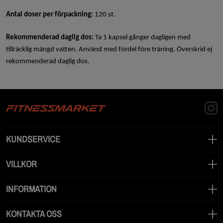
Antal doser per förpackning:
120 st.
Rekommenderad daglig dos:
Ta 1 kapsel gånger dagligen med
tillräcklig mängd vatten. Använd med fördel före träning. Överskrid ej
rekommenderad daglig dos.
KUNDSERVICE
VILLKOR
INFORMATION
KONTAKTA OSS