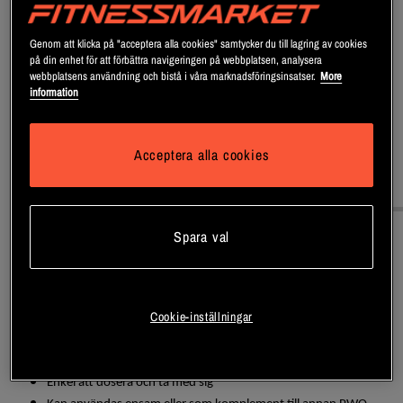
Genom att klicka på "acceptera alla cookies" samtycker du till lagring av cookies
SKU #820869
| EAN
5901330012570
på din enhet för att förbättra navigeringen på webbplatsen, analysera
webbplatsens användning och bistå i våra marknadsföringsinsatser.
More
ArgiPower Mega Caps, ett kosttillskott från Olimp är en ren PWO med
information
100% arginin.
Läs mer
Acceptera alla cookies
Information
Näring & Ingredienser
Spara val
ArgiPower Mega Caps, ett kosttillskott från Olimp är en ren PWO
med 100% arginin. ArgiPower är fri från andra tillsatser och kommer
i ett smidigt kapselformat.
Cookie-inställningar
1500 mg L-arginin HCI per kapsel.
120 kapslar
Enkel att dosera och ta med sig