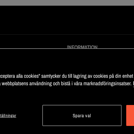
INFORMATION
llkor
Karriär
information
Om Fitness Market
cy
Sitemap
ceptera alla cookies" samtycker du till lagring av cookies på din enhet 
llningar
 webbplatsens användning och bistå i våra marknadsföringsinsatser.
Spara val
tällningar