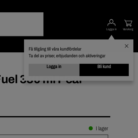
Logga in
Varukorg
Kampanjer
Kundservice
Nyheter
Varumärken
Få tillgång till våra kundfördelar
Ta del av priser, erbjudanden och aktiveringar
Logga in
Bli kund
uel 330 ml Pear
I lager