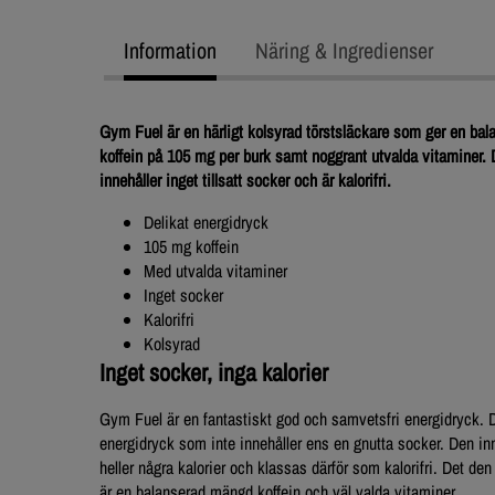
Information
Näring & Ingredienser
Gym Fuel är en härligt kolsyrad törstsläckare som ger en ba
koffein på 105 mg per burk samt noggrant utvalda vitaminer.
innehåller inget tillsatt socker och är kalorifri.
Delikat energidryck
105 mg koffein
Med utvalda vitaminer
Inget socker
Kalorifri
Kolsyrad
Inget socker, inga kalorier
Gym Fuel är en fantastiskt god och samvetsfri energidryck. D
energidryck som inte innehåller ens en gnutta socker. Den inn
heller några kalorier och klassas därför som kalorifri. Det de
är en balanserad mängd koffein och väl valda vitaminer.