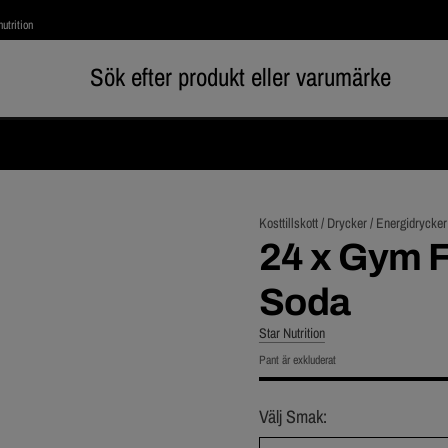
utrition
Kosttillskott /
Drycker /
Energidrycker
24 x Gym F
Soda
Star Nutrition
Pant är exkluderat
Välj Smak: