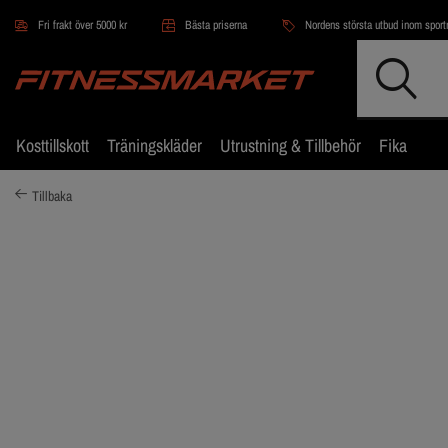
Hoppa till innehållet
Fri frakt över 5000 kr
Bästa priserna
Nordens största utbud inom sportn
Kosttillskott
Träningskläder
Utrustning & Tillbehör
Fika
Tillbaka