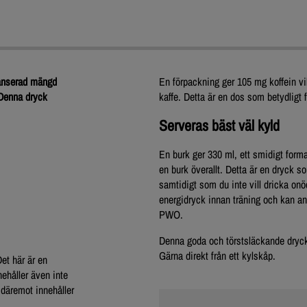
lanserad mängd
En förpackning ger 105 mg koffein v
 Denna dryck
kaffe. Detta är en dos som betydligt f
Serveras bäst väl kyld
En burk ger 330 ml, ett smidigt forma
en burk överallt. Detta är en dryck so
samtidigt som du inte vill dricka onö
energidryck innan träning och kan an
PWO.
Denna goda och törstsläckande dryck 
Gärna direkt från ett kylskåp.
et här är en
ehåller även inte
n däremot innehåller