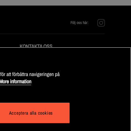
Följ oss här:
KONTAKTA OSS
E-post:
info@fitnessmarket.se
för att förbättra navigeringen på
More information
Acceptera alla cookies
© 2025 Health and Sports Nutrition Group HSNG AB Fitness Market