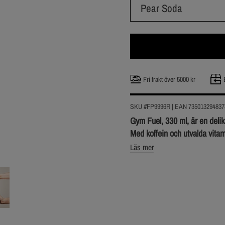
Pear Soda
Fri frakt över 5000 kr
SKU #FP9996R | EAN
735013294837
Gym Fuel, 330 ml, är en delika
Med koffein och utvalda vitami
Läs mer