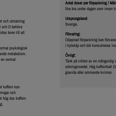
Antal doser per förpackning / M
lika bra under dagen som innan tr
Ursprungsland:
het och utmatning
Sverige.
 C och D behövs
rar även till att
Förvaring:
Oöppnad förpackning kan förvara
i kylskåp och bör konsumeras in
normal psykologisk
ivande metabolism.
Övrigt:
 en normal
Tänk på vikten av en mångsidig o
sötningsmedel. Hög koffeinhalt (
gravida eller ammande kvinnor.
et koffein kan
kningar och
t hög dos koffein
äg.