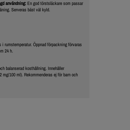
ängd användning:
En god törstsläckare som passar
äning. Serveras bäst väl kyld.
s i rumstemperatur. Öppnad förpackning förvaras
om 24 h.
ch balanserad kosthållning. Innehåller
32 mg/100 ml). Rekommenderas ej för barn och