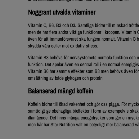
Noggrant utvalda vitaminer
Vitamin C, B6, B3 och D3. Samtliga bidrar till minskad trött
men de har flera andra viktiga funktioner i kroppen. Vitamin
även för att immunförsvaret ska fungera normalt. Vitamin C bid
skydda våra celler mot oxidativ stress.
Vitamin B3 behövs för nervsystemets normala funktion och 
funktion. Det spelar även en central roll i en normal energig
Vitamin B6 har samma effekter som B3 men behövs även för
omsättning av både glykogen och protein.
Balanserad mängd koffein
Koffein bidrar till ökad vakenhet och gör oss pigga. För myck
samtidigt ge obehagliga bieffekter i form av exempelvis ska
illamående. Det finns många energidrycker som ger en mycke
men här har Star Nutrition valt en betydligt mer balanserad v