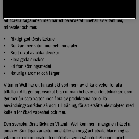
även olika drycker för olika tillfällen som passar bra till både vardags
och till träning. Ingen av dryckerna innehåller sötningsmedel eller
artificiella färgämnen men har ett balanserat innehåll av vitaminer,
mineraler och mer.
• Riktigt god törstsläckare
• Berikad med vitaminer och mineraler
• Brett urval av olika drycker
• Flera goda smaker
• Fri från sötningsmedel
• Naturliga aromer och färger
Vitamin Well har ett fantastiskt sortiment av olika drycker för alla
tillfällen. Alla gör sig mycket bra när man behöver en törstsläckare som
ger mer än bara vatten men flera av produkterna har olika
användningsområden så som till träning, för att ersätta elektrolyter, med
koffein för ökad vakenhet och mer.
Den svenska törstsläckaren Vitamin Well kommer i många en fräscha
smaker. Samtliga varianter innehåller en noggrant utvald blandning av
vitaminer och mineraler. Innehållet är även så naturligt som möjligt