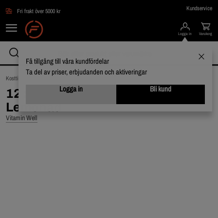
Hoppa till innehållet
Kundservice
Fri frakt över 5000 kr
Logga in
Varukorg
Få tillgång till våra kundfördelar
Ta del av priser, erbjudanden och aktiveringar
Kosttillskott /
Drycker /
Sportdrycker
Logga in
Bli kund
12 x Vitamin Well, 500ml, All Day
Lemonad
Vitamin Well