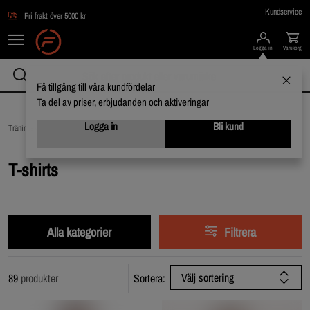
Hoppa till innehållet
Kundservice
Fri frakt över 5000 kr
Logga in
Varukorg
Få tillgång till våra kundfördelar
Ta del av priser, erbjudanden och aktiveringar
Logga in
Bli kund
Träningskläder /
Träningskläder för honom /
T-shirts
T-shirts
Alla kategorier
Filtrera
Välj sortering
89
produkter
Sortera: